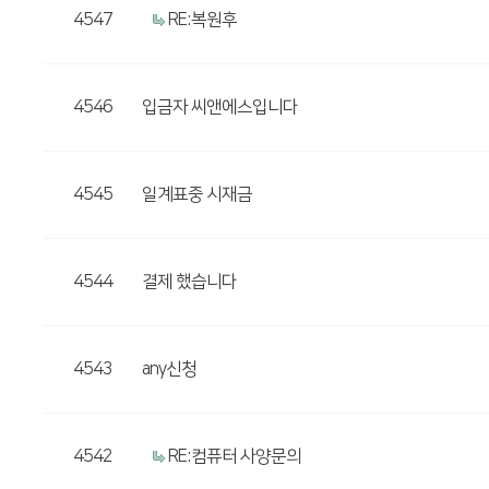
4547
RE:복원후
4546
입금자 씨앤에스입니다
4545
일계표중 시재금
4544
결제 했습니다
4543
any신청
4542
RE:컴퓨터 사양문의