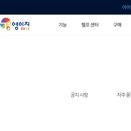
아이
헬프 센터
기능
구매
ERP 프로그램의 기본
입력만으로 자동 재고 파악
깔끔한 거래 명세서가 무제한 무료
건별, 선택, 일괄까지 다양하게
매입·매출로 복사 가능
생산 지시서 및 실제 생산 현황 확인
체계적이고 명확한 금전 흐름 관리
여러 종류의 보고서를 한눈에
이동 중에도 거래는 이루어지니까
주요 소식 및 업그레이드 안내
자주 묻는 질문
기능 개선 요청
묻고 답하기
경영이지 프로그램의 모든 것
경영이지 업그레이드 노트
경영이지 
경영이지 
공지 사항
자주 묻