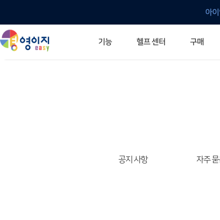
아이
헬프 센터
기능
구매
ERP 프로그램의 기본
입력만으로 자동 재고 파악
깔끔한 거래 명세서가 무제한 무료
건별, 선택, 일괄까지 다양하게
매입·매출로 복사 가능
생산 지시서 및 실제 생산 현황 확인
체계적이고 명확한 금전 흐름 관리
여러 종류의 보고서를 한눈에
이동 중에도 거래는 이루어지니까
주요 소식 및 업그레이드 안내
자주 묻는 질문
기능 개선 요청
묻고 답하기
경영이지 프로그램의 모든 것
경영이지 업그레이드 노트
경영이지 
경영이지 
공지 사항
자주 묻