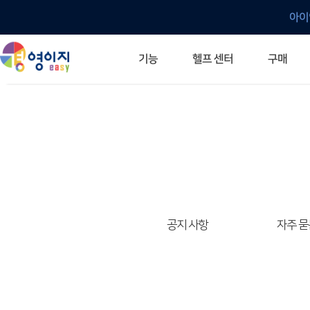
아이
헬프 센터
기능
구매
ERP 프로그램의 기본
입력만으로 자동 재고 파악
깔끔한 거래 명세서가 무제한 무료
건별, 선택, 일괄까지 다양하게
매입·매출로 복사 가능
생산 지시서 및 실제 생산 현황 확인
체계적이고 명확한 금전 흐름 관리
여러 종류의 보고서를 한눈에
이동 중에도 거래는 이루어지니까
주요 소식 및 업그레이드 안내
자주 묻는 질문
기능 개선 요청
묻고 답하기
경영이지 프로그램의 모든 것
경영이지 업그레이드 노트
경영이지 
경영이지 
공지 사항
자주 묻