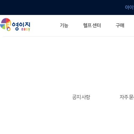
아이
헬프 센터
기능
구매
ERP 프로그램의 기본
입력만으로 자동 재고 파악
깔끔한 거래 명세서가 무제한 무료
건별, 선택, 일괄까지 다양하게
매입·매출로 복사 가능
생산 지시서 및 실제 생산 현황 확인
체계적이고 명확한 금전 흐름 관리
여러 종류의 보고서를 한눈에
이동 중에도 거래는 이루어지니까
주요 소식 및 업그레이드 안내
자주 묻는 질문
기능 개선 요청
묻고 답하기
경영이지 프로그램의 모든 것
경영이지 업그레이드 노트
경영이지 
경영이지 
공지 사항
자주 묻