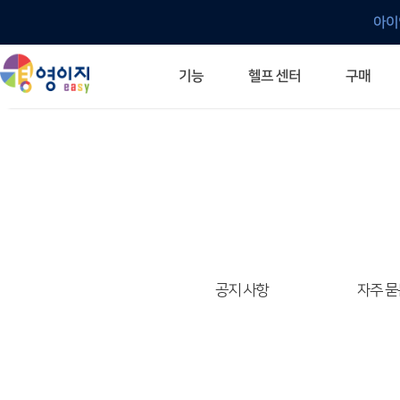
아이
헬프 센터
기능
구매
ERP 프로그램의 기본
입력만으로 자동 재고 파악
깔끔한 거래 명세서가 무제한 무료
건별, 선택, 일괄까지 다양하게
매입·매출로 복사 가능
생산 지시서 및 실제 생산 현황 확인
체계적이고 명확한 금전 흐름 관리
여러 종류의 보고서를 한눈에
이동 중에도 거래는 이루어지니까
주요 소식 및 업그레이드 안내
자주 묻는 질문
기능 개선 요청
묻고 답하기
경영이지 프로그램의 모든 것
경영이지 업그레이드 노트
경영이지 
경영이지 
공지 사항
자주 묻