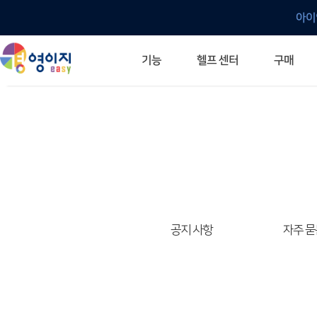
아이
헬프 센터
기능
구매
ERP 프로그램의 기본
입력만으로 자동 재고 파악
깔끔한 거래 명세서가 무제한 무료
건별, 선택, 일괄까지 다양하게
매입·매출로 복사 가능
생산 지시서 및 실제 생산 현황 확인
체계적이고 명확한 금전 흐름 관리
여러 종류의 보고서를 한눈에
이동 중에도 거래는 이루어지니까
주요 소식 및 업그레이드 안내
자주 묻는 질문
기능 개선 요청
묻고 답하기
경영이지 프로그램의 모든 것
경영이지 업그레이드 노트
경영이지 
경영이지 
공지 사항
자주 묻