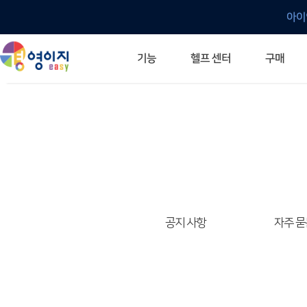
아이
헬프 센터
기능
구매
ERP 프로그램의 기본
입력만으로 자동 재고 파악
깔끔한 거래 명세서가 무제한 무료
건별, 선택, 일괄까지 다양하게
매입·매출로 복사 가능
생산 지시서 및 실제 생산 현황 확인
체계적이고 명확한 금전 흐름 관리
여러 종류의 보고서를 한눈에
이동 중에도 거래는 이루어지니까
주요 소식 및 업그레이드 안내
자주 묻는 질문
기능 개선 요청
묻고 답하기
경영이지 프로그램의 모든 것
경영이지 업그레이드 노트
경영이지 
경영이지 
공지 사항
자주 묻