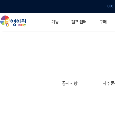
아이
헬프 센터
기능
구매
ERP 프로그램의 기본
입력만으로 자동 재고 파악
깔끔한 거래 명세서가 무제한 무료
건별, 선택, 일괄까지 다양하게
매입·매출로 복사 가능
생산 지시서 및 실제 생산 현황 확인
체계적이고 명확한 금전 흐름 관리
여러 종류의 보고서를 한눈에
이동 중에도 거래는 이루어지니까
주요 소식 및 업그레이드 안내
자주 묻는 질문
기능 개선 요청
묻고 답하기
경영이지 프로그램의 모든 것
경영이지 업그레이드 노트
경영이지 
경영이지 
공지 사항
자주 묻