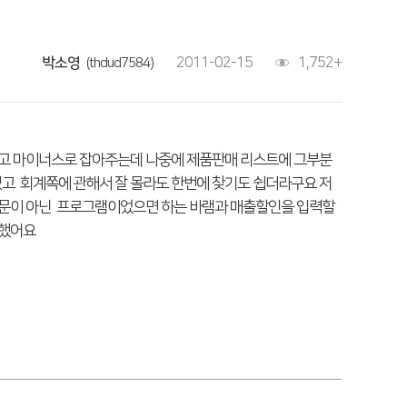
박소영
2011-02-15
1,752+
(thdud7584)
잡고 마이너스로 잡아주는데 나중에 제품판매 리스트에 그부분
고 회계쪽에 관해서 잘 몰라도 한번에 찾기도 쉽더라구요 저
전문이 아닌 프로그램이었으면 하는 바램과 매출할인을 입력할
부했어요