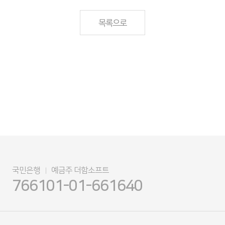
목록으로
국민은행
예금주 더함소프트
|
766101-01-661640