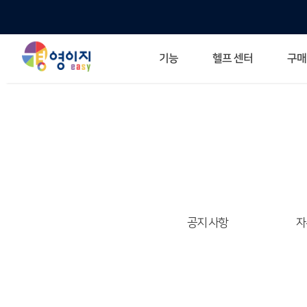
헬프 센터
기능
구매
ERP 프로그램의 기본
입력만으로 자동 재고 파악
깔끔한 거래 명세서가 무제한 무료
건별, 선택, 일괄까지 다양하게
매입·매출로 복사 가능
생산 지시서 및 실제 생산 현황 확인
체계적이고 명확한 금전 흐름 관리
여러 종류의 보고서를 한눈에
이동 중에도 거래는 이루어지니까
주요 소식 및 업그레이드 
자주 묻는 질문
기능 개선 요청
묻고 답하기
경영이지 프로그램의 모든
경영이지 업그레이드 노트
경영
경영
공지 사항
자