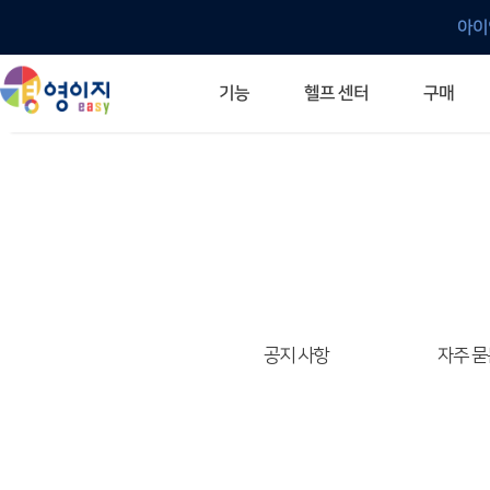
아이
헬프 센터
기능
구매
ERP 프로그램의 기본
입력만으로 자동 재고 파악
깔끔한 거래 명세서가 무제한 무료
건별, 선택, 일괄까지 다양하게
매입·매출로 복사 가능
생산 지시서 및 실제 생산 현황 확인
체계적이고 명확한 금전 흐름 관리
여러 종류의 보고서를 한눈에
이동 중에도 거래는 이루어지니까
주요 소식 및 업그레이드 안내
자주 묻는 질문
기능 개선 요청
묻고 답하기
경영이지 프로그램의 모든 것
경영이지 업그레이드 노트
경영이지 
경영이지 
공지 사항
자주 묻