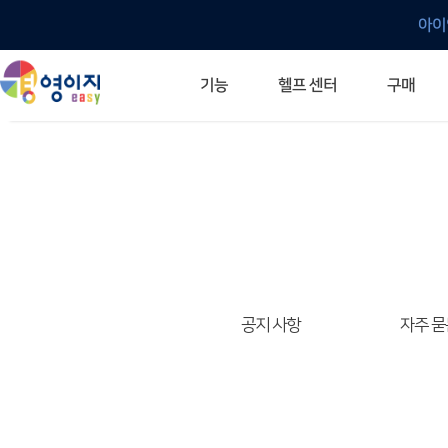
아이
헬프 센터
기능
구매
ERP 프로그램의 기본
입력만으로 자동 재고 파악
깔끔한 거래 명세서가 무제한 무료
건별, 선택, 일괄까지 다양하게
매입·매출로 복사 가능
생산 지시서 및 실제 생산 현황 확인
체계적이고 명확한 금전 흐름 관리
여러 종류의 보고서를 한눈에
이동 중에도 거래는 이루어지니까
주요 소식 및 업그레이드 안내
자주 묻는 질문
기능 개선 요청
묻고 답하기
경영이지 프로그램의 모든 것
경영이지 업그레이드 노트
경영이지 
경영이지 
공지 사항
자주 묻