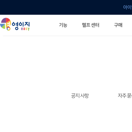
아이
헬프 센터
기능
구매
ERP 프로그램의 기본
입력만으로 자동 재고 파악
깔끔한 거래 명세서가 무제한 무료
건별, 선택, 일괄까지 다양하게
매입·매출로 복사 가능
생산 지시서 및 실제 생산 현황 확인
체계적이고 명확한 금전 흐름 관리
여러 종류의 보고서를 한눈에
이동 중에도 거래는 이루어지니까
주요 소식 및 업그레이드 안내
자주 묻는 질문
기능 개선 요청
묻고 답하기
경영이지 프로그램의 모든 것
경영이지 업그레이드 노트
경영이지 
경영이지 
공지 사항
자주 묻