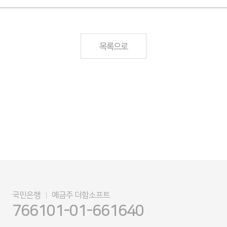
목록으로
국민은행
예금주 더함소프트
|
766101-01-661640