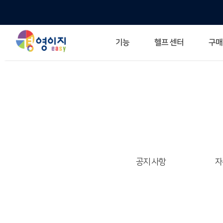
헬프 센터
기능
구매
ERP 프로그램의 기본
입력만으로 자동 재고 파악
깔끔한 거래 명세서가 무제한 무료
건별, 선택, 일괄까지 다양하게
매입·매출로 복사 가능
생산 지시서 및 실제 생산 현황 확인
체계적이고 명확한 금전 흐름 관리
여러 종류의 보고서를 한눈에
이동 중에도 거래는 이루어지니까
주요 소식 및 업그레이드 
자주 묻는 질문
기능 개선 요청
묻고 답하기
경영이지 프로그램의 모든
경영이지 업그레이드 노트
경영
경영
공지 사항
자