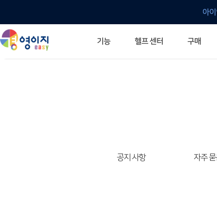
아이
헬프 센터
기능
구매
ERP 프로그램의 기본
입력만으로 자동 재고 파악
깔끔한 거래 명세서가 무제한 무료
건별, 선택, 일괄까지 다양하게
매입·매출로 복사 가능
생산 지시서 및 실제 생산 현황 확인
체계적이고 명확한 금전 흐름 관리
여러 종류의 보고서를 한눈에
이동 중에도 거래는 이루어지니까
주요 소식 및 업그레이드 안내
자주 묻는 질문
기능 개선 요청
묻고 답하기
경영이지 프로그램의 모든 것
경영이지 업그레이드 노트
경영이지 
경영이지 
공지 사항
자주 묻