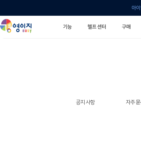
아이
헬프 센터
기능
구매
ERP 프로그램의 기본
입력만으로 자동 재고 파악
깔끔한 거래 명세서가 무제한 무료
건별, 선택, 일괄까지 다양하게
매입·매출로 복사 가능
생산 지시서 및 실제 생산 현황 확인
체계적이고 명확한 금전 흐름 관리
여러 종류의 보고서를 한눈에
이동 중에도 거래는 이루어지니까
주요 소식 및 업그레이드 안내
자주 묻는 질문
기능 개선 요청
묻고 답하기
경영이지 프로그램의 모든 것
경영이지 업그레이드 노트
경영이지 
경영이지 
공지 사항
자주 묻