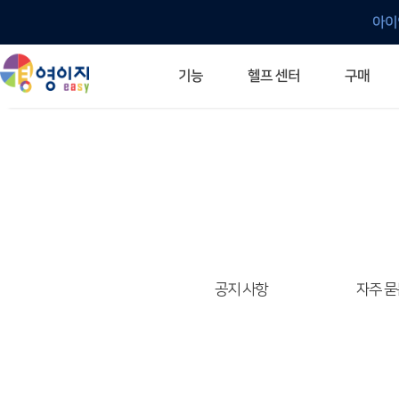
아이
헬프 센터
기능
구매
ERP 프로그램의 기본
입력만으로 자동 재고 파악
깔끔한 거래 명세서가 무제한 무료
건별, 선택, 일괄까지 다양하게
매입·매출로 복사 가능
생산 지시서 및 실제 생산 현황 확인
체계적이고 명확한 금전 흐름 관리
여러 종류의 보고서를 한눈에
이동 중에도 거래는 이루어지니까
주요 소식 및 업그레이드 안내
자주 묻는 질문
기능 개선 요청
묻고 답하기
경영이지 프로그램의 모든 것
경영이지 업그레이드 노트
경영이지 
경영이지 
공지 사항
자주 묻