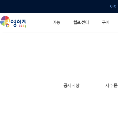
아이
헬프 센터
기능
구매
ERP 프로그램의 기본
입력만으로 자동 재고 파악
깔끔한 거래 명세서가 무제한 무료
건별, 선택, 일괄까지 다양하게
매입·매출로 복사 가능
생산 지시서 및 실제 생산 현황 확인
체계적이고 명확한 금전 흐름 관리
여러 종류의 보고서를 한눈에
이동 중에도 거래는 이루어지니까
주요 소식 및 업그레이드 안내
자주 묻는 질문
기능 개선 요청
묻고 답하기
경영이지 프로그램의 모든 것
경영이지 업그레이드 노트
경영이지 
경영이지 
공지 사항
자주 묻