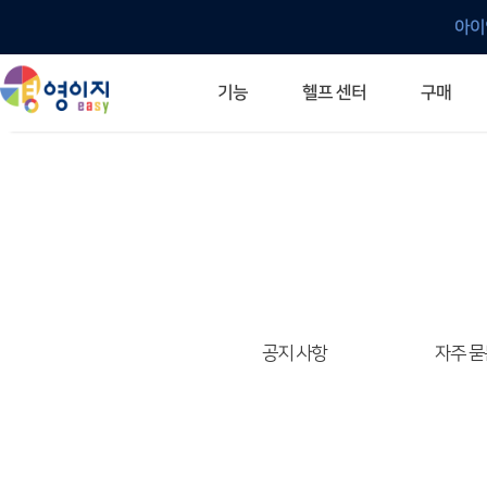
아이
헬프 센터
기능
구매
ERP 프로그램의 기본
입력만으로 자동 재고 파악
깔끔한 거래 명세서가 무제한 무료
건별, 선택, 일괄까지 다양하게
매입·매출로 복사 가능
생산 지시서 및 실제 생산 현황 확인
체계적이고 명확한 금전 흐름 관리
여러 종류의 보고서를 한눈에
이동 중에도 거래는 이루어지니까
주요 소식 및 업그레이드 안내
자주 묻는 질문
기능 개선 요청
묻고 답하기
경영이지 프로그램의 모든 것
경영이지 업그레이드 노트
경영이지 
경영이지 
공지 사항
자주 묻