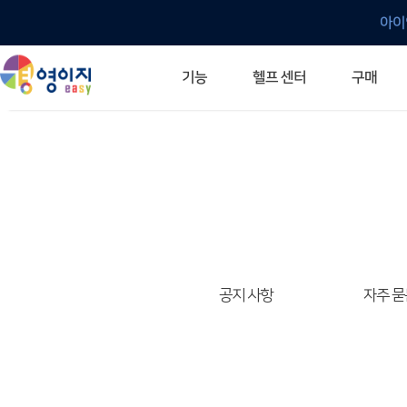
아이
헬프 센터
기능
구매
ERP 프로그램의 기본
입력만으로 자동 재고 파악
깔끔한 거래 명세서가 무제한 무료
건별, 선택, 일괄까지 다양하게
매입·매출로 복사 가능
생산 지시서 및 실제 생산 현황 확인
체계적이고 명확한 금전 흐름 관리
여러 종류의 보고서를 한눈에
이동 중에도 거래는 이루어지니까
주요 소식 및 업그레이드 안내
자주 묻는 질문
기능 개선 요청
묻고 답하기
경영이지 프로그램의 모든 것
경영이지 업그레이드 노트
경영이지 
경영이지 
공지 사항
자주 묻