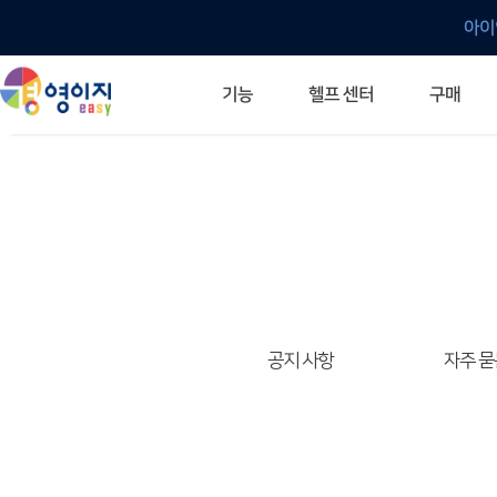
아이
헬프 센터
기능
구매
ERP 프로그램의 기본
입력만으로 자동 재고 파악
깔끔한 거래 명세서가 무제한 무료
건별, 선택, 일괄까지 다양하게
매입·매출로 복사 가능
생산 지시서 및 실제 생산 현황 확인
체계적이고 명확한 금전 흐름 관리
여러 종류의 보고서를 한눈에
이동 중에도 거래는 이루어지니까
주요 소식 및 업그레이드 안내
자주 묻는 질문
기능 개선 요청
묻고 답하기
경영이지 프로그램의 모든 것
경영이지 업그레이드 노트
경영이지 
경영이지 
공지 사항
자주 묻