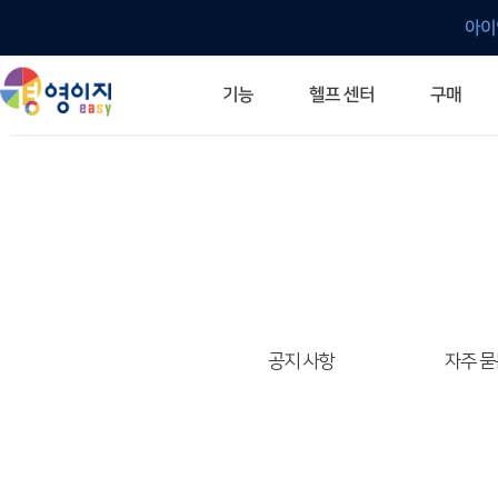
아이
헬프 센터
기능
구매
ERP 프로그램의 기본
입력만으로 자동 재고 파악
깔끔한 거래 명세서가 무제한 무료
건별, 선택, 일괄까지 다양하게
매입·매출로 복사 가능
생산 지시서 및 실제 생산 현황 확인
체계적이고 명확한 금전 흐름 관리
여러 종류의 보고서를 한눈에
이동 중에도 거래는 이루어지니까
주요 소식 및 업그레이드 안내
자주 묻는 질문
기능 개선 요청
묻고 답하기
경영이지 프로그램의 모든 것
경영이지 업그레이드 노트
경영이지 
경영이지 
공지 사항
자주 묻