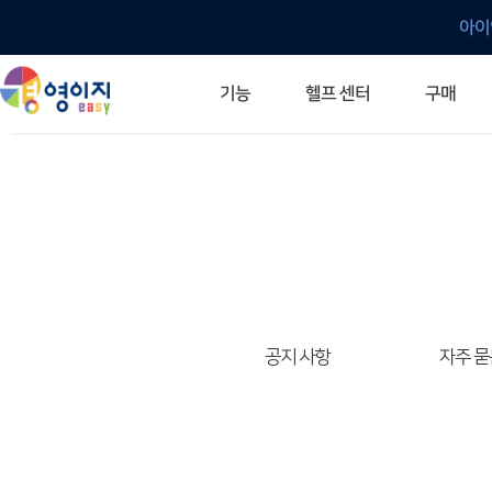
아이
헬프 센터
기능
구매
ERP 프로그램의 기본
입력만으로 자동 재고 파악
깔끔한 거래 명세서가 무제한 무료
건별, 선택, 일괄까지 다양하게
매입·매출로 복사 가능
생산 지시서 및 실제 생산 현황 확인
체계적이고 명확한 금전 흐름 관리
여러 종류의 보고서를 한눈에
이동 중에도 거래는 이루어지니까
주요 소식 및 업그레이드 안내
자주 묻는 질문
기능 개선 요청
묻고 답하기
경영이지 프로그램의 모든 것
경영이지 업그레이드 노트
경영이지 
경영이지 
공지 사항
자주 묻