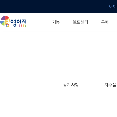
아이
헬프 센터
기능
구매
ERP 프로그램의 기본
입력만으로 자동 재고 파악
깔끔한 거래 명세서가 무제한 무료
건별, 선택, 일괄까지 다양하게
매입·매출로 복사 가능
생산 지시서 및 실제 생산 현황 확인
체계적이고 명확한 금전 흐름 관리
여러 종류의 보고서를 한눈에
이동 중에도 거래는 이루어지니까
주요 소식 및 업그레이드 안내
자주 묻는 질문
기능 개선 요청
묻고 답하기
경영이지 프로그램의 모든 것
경영이지 업그레이드 노트
경영이지 
경영이지 
공지 사항
자주 묻