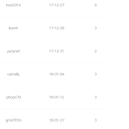
inuri2014
17-12-27
6
lionnh
17-12-28
3
yunynet
17-12-31
2
camelly
18-01-04
3
phooo79
18-01-12
3
gmd7016
18-01-27
3