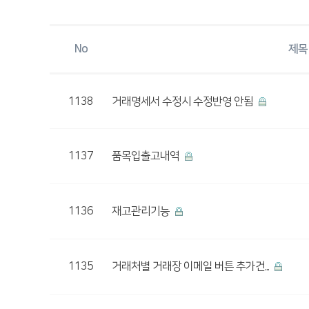
No
제목
1138
거래명세서 수정시 수정반영 안됨
1137
품목입출고내역
1136
재고관리기능
1135
거래처별 거래장 이메일 버튼 추가건...