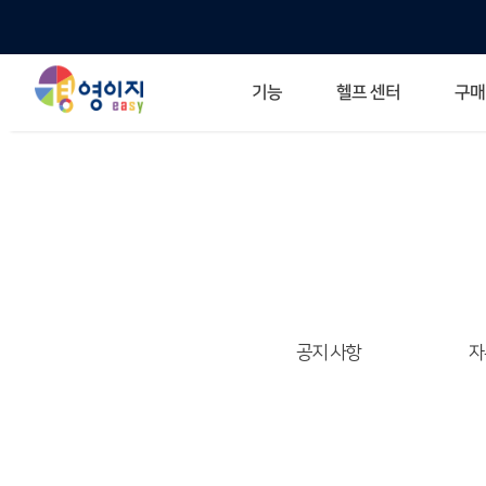
헬프 센터
기능
구매
ERP 프로그램의 기본
입력만으로 자동 재고 파악
깔끔한 거래 명세서가 무제한 무료
건별, 선택, 일괄까지 다양하게
매입·매출로 복사 가능
생산 지시서 및 실제 생산 현황 확인
체계적이고 명확한 금전 흐름 관리
여러 종류의 보고서를 한눈에
이동 중에도 거래는 이루어지니까
주요 소식 및 업그레이드 
자주 묻는 질문
기능 개선 요청
묻고 답하기
경영이지 프로그램의 모든
경영이지 업그레이드 노트
경영
경영
공지 사항
자