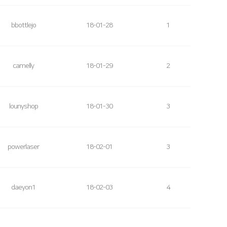
bbottlejo
18-01-28
1
camelly
18-01-29
2
lounyshop
18-01-30
3
powerlaser
18-02-01
3
daeyon1
18-02-03
4