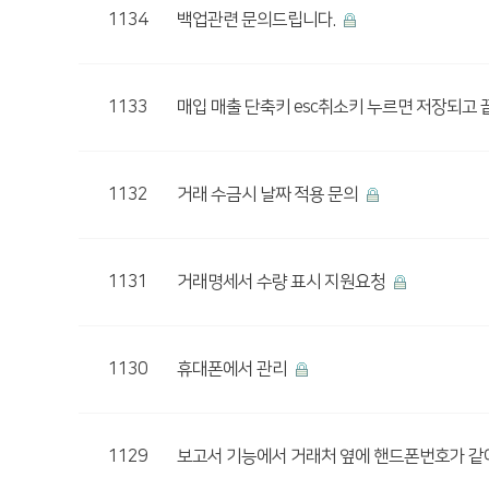
1134
백업관련 문의드립니다.
1133
매입 매출 단축키 esc취소키 누르면 저장되고
1132
거래 수금시 날짜 적용 문의
1131
거래명세서 수량 표시 지원요청
1130
휴대폰에서 관리
1129
보고서 기능에서 거래처 옆에 핸드폰번호가 같