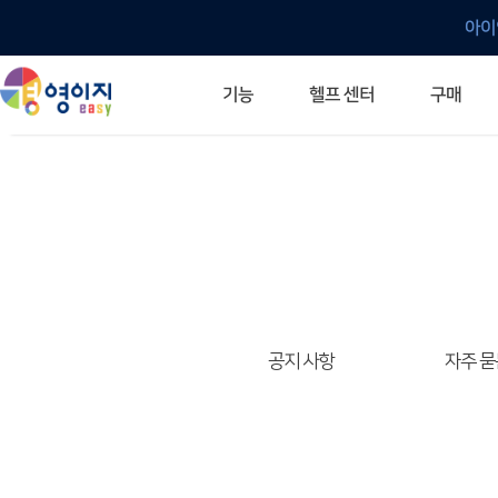
아이
헬프 센터
기능
구매
ERP 프로그램의 기본
입력만으로 자동 재고 파악
깔끔한 거래 명세서가 무제한 무료
건별, 선택, 일괄까지 다양하게
매입·매출로 복사 가능
생산 지시서 및 실제 생산 현황 확인
체계적이고 명확한 금전 흐름 관리
여러 종류의 보고서를 한눈에
이동 중에도 거래는 이루어지니까
주요 소식 및 업그레이드 안내
자주 묻는 질문
기능 개선 요청
묻고 답하기
경영이지 프로그램의 모든 것
경영이지 업그레이드 노트
경영이지 
경영이지 
공지 사항
자주 묻