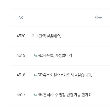
No
제목
4520
기초잔액 넣을때요.
4519
RE:제품별, 계정별내역
4518
RE:유로회원으로가입하고싶습니다.
4517
RE:견적/수주 명칭 변경 가능 한가요