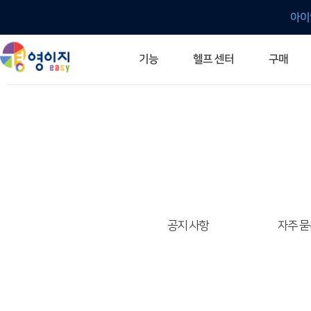
아이
헬프 센터
기능
구매
ERP 프로그램의 기본
입력만으로 자동 재고 파악
깔끔한 거래 명세서가 무제한 무료
건별, 선택, 일괄까지 다양하게
매입·매출로 복사 가능
생산 지시서 및 실제 생산 현황 확인
체계적이고 명확한 금전 흐름 관리
여러 종류의 보고서를 한눈에
이동 중에도 거래는 이루어지니까
주요 소식 및 업그레이드 안내
자주 묻는 질문
기능 개선 요청
묻고 답하기
경영이지 프로그램의 모든 것
경영이지 업그레이드 노트
경영이지 
경영이지 
공지 사항
자주 묻