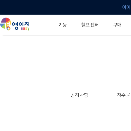
아이
헬프 센터
기능
구매
ERP 프로그램의 기본
입력만으로 자동 재고 파악
깔끔한 거래 명세서가 무제한 무료
건별, 선택, 일괄까지 다양하게
매입·매출로 복사 가능
생산 지시서 및 실제 생산 현황 확인
체계적이고 명확한 금전 흐름 관리
여러 종류의 보고서를 한눈에
이동 중에도 거래는 이루어지니까
주요 소식 및 업그레이드 안내
자주 묻는 질문
기능 개선 요청
묻고 답하기
경영이지 프로그램의 모든 것
경영이지 업그레이드 노트
경영이지 
경영이지 
공지 사항
자주 묻