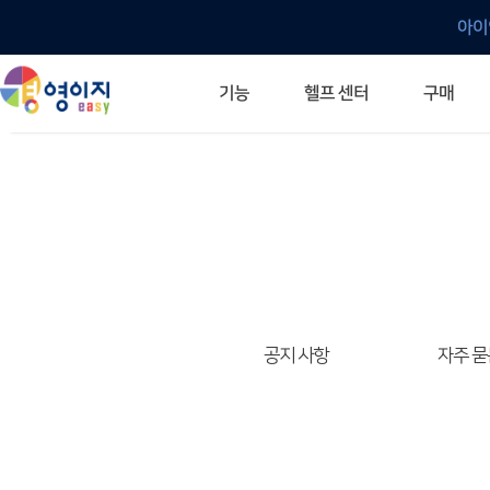
아이
헬프 센터
기능
구매
ERP 프로그램의 기본
입력만으로 자동 재고 파악
깔끔한 거래 명세서가 무제한 무료
건별, 선택, 일괄까지 다양하게
매입·매출로 복사 가능
생산 지시서 및 실제 생산 현황 확인
체계적이고 명확한 금전 흐름 관리
여러 종류의 보고서를 한눈에
이동 중에도 거래는 이루어지니까
주요 소식 및 업그레이드 안내
자주 묻는 질문
기능 개선 요청
묻고 답하기
경영이지 프로그램의 모든 것
경영이지 업그레이드 노트
경영이지 
경영이지 
공지 사항
자주 묻