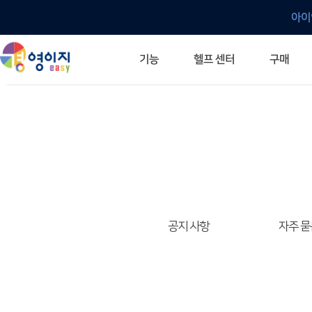
아이
헬프 센터
기능
구매
ERP 프로그램의 기본
입력만으로 자동 재고 파악
깔끔한 거래 명세서가 무제한 무료
건별, 선택, 일괄까지 다양하게
매입·매출로 복사 가능
생산 지시서 및 실제 생산 현황 확인
체계적이고 명확한 금전 흐름 관리
여러 종류의 보고서를 한눈에
이동 중에도 거래는 이루어지니까
주요 소식 및 업그레이드 안내
자주 묻는 질문
기능 개선 요청
묻고 답하기
경영이지 프로그램의 모든 것
경영이지 업그레이드 노트
경영이지 
경영이지 
공지 사항
자주 묻