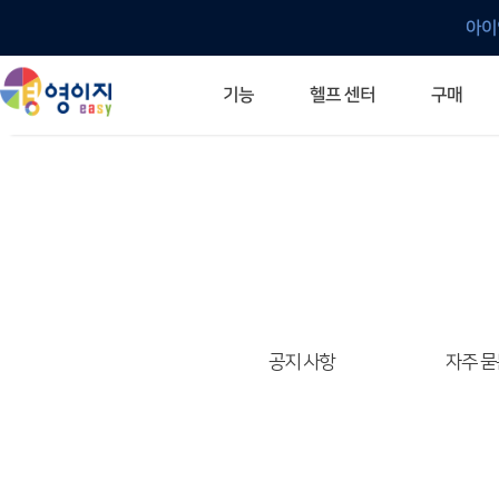
아이
헬프 센터
기능
구매
ERP 프로그램의 기본
입력만으로 자동 재고 파악
깔끔한 거래 명세서가 무제한 무료
건별, 선택, 일괄까지 다양하게
매입·매출로 복사 가능
생산 지시서 및 실제 생산 현황 확인
체계적이고 명확한 금전 흐름 관리
여러 종류의 보고서를 한눈에
이동 중에도 거래는 이루어지니까
주요 소식 및 업그레이드 안내
자주 묻는 질문
기능 개선 요청
묻고 답하기
경영이지 프로그램의 모든 것
경영이지 업그레이드 노트
경영이지 
경영이지 
공지 사항
자주 묻