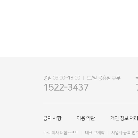
평일 09:00~18:00
토/일 공휴일 휴무
|
1522-3437
공지 사항
이용 약관
개인 정보 처리
주식 회사 더함소프트
|
대표 고재학
|
사업자 등록 번호 4