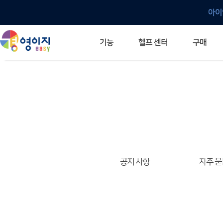
아이
헬프 센터
기능
구매
ERP 프로그램의 기본
입력만으로 자동 재고 파악
깔끔한 거래 명세서가 무제한 무료
건별, 선택, 일괄까지 다양하게
매입·매출로 복사 가능
생산 지시서 및 실제 생산 현황 확인
체계적이고 명확한 금전 흐름 관리
여러 종류의 보고서를 한눈에
이동 중에도 거래는 이루어지니까
주요 소식 및 업그레이드 안내
자주 묻는 질문
기능 개선 요청
묻고 답하기
경영이지 프로그램의 모든 것
경영이지 업그레이드 노트
경영이지 
경영이지 
공지 사항
자주 묻