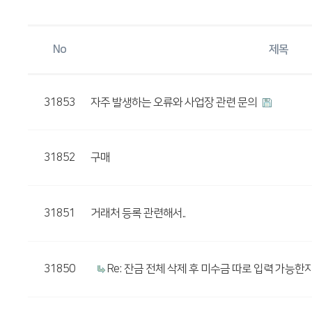
No
제목
31853
자주 발생하는 오류와 사업장 관련 문의
31852
구매
31851
거래처 등록 관련해서..
31850
Re: 잔금 전체 삭제 후 미수금 따로 입력 가능한지..