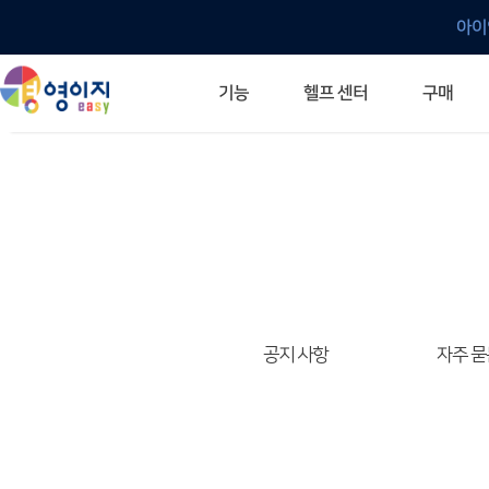
아이
헬프 센터
기능
구매
ERP 프로그램의 기본
입력만으로 자동 재고 파악
깔끔한 거래 명세서가 무제한 무료
건별, 선택, 일괄까지 다양하게
매입·매출로 복사 가능
생산 지시서 및 실제 생산 현황 확인
체계적이고 명확한 금전 흐름 관리
여러 종류의 보고서를 한눈에
이동 중에도 거래는 이루어지니까
주요 소식 및 업그레이드 안내
자주 묻는 질문
기능 개선 요청
묻고 답하기
경영이지 프로그램의 모든 것
경영이지 업그레이드 노트
경영이지 
경영이지 
공지 사항
자주 묻