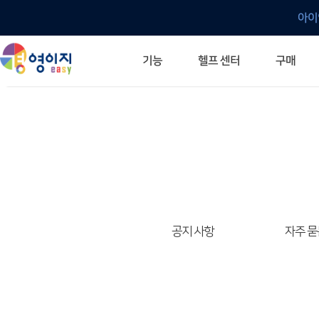
아이
헬프 센터
기능
구매
ERP 프로그램의 기본
입력만으로 자동 재고 파악
깔끔한 거래 명세서가 무제한 무료
건별, 선택, 일괄까지 다양하게
매입·매출로 복사 가능
생산 지시서 및 실제 생산 현황 확인
체계적이고 명확한 금전 흐름 관리
여러 종류의 보고서를 한눈에
이동 중에도 거래는 이루어지니까
주요 소식 및 업그레이드 안내
자주 묻는 질문
기능 개선 요청
묻고 답하기
경영이지 프로그램의 모든 것
경영이지 업그레이드 노트
경영이지 
경영이지 
공지 사항
자주 묻