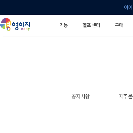
아이
헬프 센터
기능
구매
ERP 프로그램의 기본
입력만으로 자동 재고 파악
깔끔한 거래 명세서가 무제한 무료
건별, 선택, 일괄까지 다양하게
매입·매출로 복사 가능
생산 지시서 및 실제 생산 현황 확인
체계적이고 명확한 금전 흐름 관리
여러 종류의 보고서를 한눈에
이동 중에도 거래는 이루어지니까
주요 소식 및 업그레이드 안내
자주 묻는 질문
기능 개선 요청
묻고 답하기
경영이지 프로그램의 모든 것
경영이지 업그레이드 노트
경영이지 
경영이지 
공지 사항
자주 묻