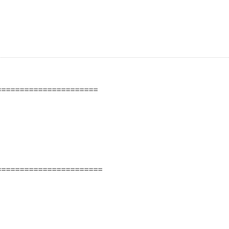
======================
=======================