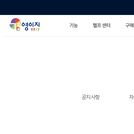
헬프 센터
기능
구매
ERP 프로그램의 기본
입력만으로 자동 재고 파악
깔끔한 거래 명세서가 무제한 무료
건별, 선택, 일괄까지 다양하게
매입·매출로 복사 가능
생산 지시서 및 실제 생산 현황 확인
체계적이고 명확한 금전 흐름 관리
여러 종류의 보고서를 한눈에
이동 중에도 거래는 이루어지니까
주요 소식 및 업그레이드 
자주 묻는 질문
기능 개선 요청
묻고 답하기
경영이지 프로그램의 모든
경영이지 업그레이드 노트
경영
경영
공지 사항
자