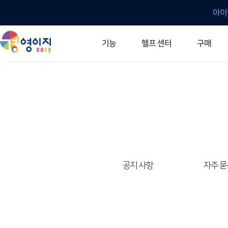
아이
헬프 센터
기능
구매
ERP 프로그램의 기본
입력만으로 자동 재고 파악
깔끔한 거래 명세서가 무제한 무료
건별, 선택, 일괄까지 다양하게
매입·매출로 복사 가능
생산 지시서 및 실제 생산 현황 확인
체계적이고 명확한 금전 흐름 관리
여러 종류의 보고서를 한눈에
이동 중에도 거래는 이루어지니까
주요 소식 및 업그레이드 안내
자주 묻는 질문
기능 개선 요청
묻고 답하기
경영이지 프로그램의 모든 것
경영이지 업그레이드 노트
경영이지 
경영이지 
공지 사항
자주 묻