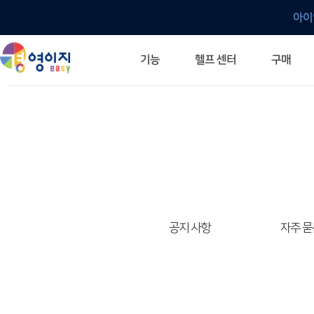
아이
헬프 센터
기능
구매
ERP 프로그램의 기본
입력만으로 자동 재고 파악
깔끔한 거래 명세서가 무제한 무료
건별, 선택, 일괄까지 다양하게
매입·매출로 복사 가능
생산 지시서 및 실제 생산 현황 확인
체계적이고 명확한 금전 흐름 관리
여러 종류의 보고서를 한눈에
이동 중에도 거래는 이루어지니까
주요 소식 및 업그레이드 안내
자주 묻는 질문
기능 개선 요청
묻고 답하기
경영이지 프로그램의 모든 것
경영이지 업그레이드 노트
경영이지 
경영이지 
공지 사항
자주 묻