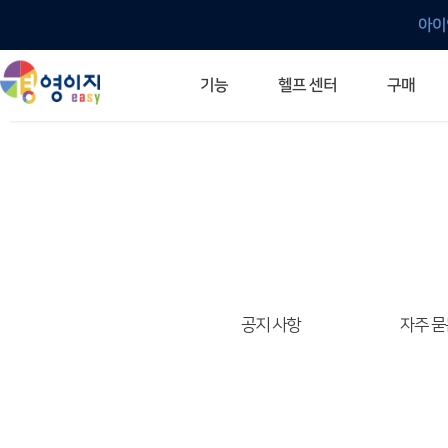
아이
헬프 센터
기능
구매
ERP 프로그램의 기본
입력만으로 자동 재고 파악
깔끔한 거래 명세서가 무제한 무료
건별, 선택, 일괄까지 다양하게
매입·매출로 복사 가능
생산 지시서 및 실제 생산 현황 확인
체계적이고 명확한 금전 흐름 관리
여러 종류의 보고서를 한눈에
이동 중에도 거래는 이루어지니까
주요 소식 및 업그레이드 안내
자주 묻는 질문
기능 개선 요청
묻고 답하기
경영이지 프로그램의 모든 것
경영이지 업그레이드 노트
경영이지 
경영이지 
공지 사항
자주 묻