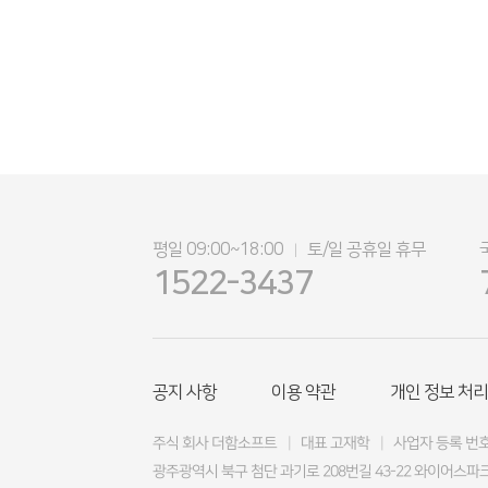
평일 09:00~18:00
토/일 공휴일 휴무
|
1522-3437
공지 사항
이용 약관
개인 정보 처리
주식 회사 더함소프트
|
대표 고재학
|
사업자 등록 번호 4
광주광역시 북구 첨단 과기로 208번길 43-22 와이어스파크