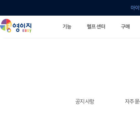
아이
헬프 센터
기능
구매
ERP 프로그램의 기본
입력만으로 자동 재고 파악
깔끔한 거래 명세서가 무제한 무료
건별, 선택, 일괄까지 다양하게
매입·매출로 복사 가능
생산 지시서 및 실제 생산 현황 확인
체계적이고 명확한 금전 흐름 관리
여러 종류의 보고서를 한눈에
이동 중에도 거래는 이루어지니까
주요 소식 및 업그레이드 안내
자주 묻는 질문
기능 개선 요청
묻고 답하기
경영이지 프로그램의 모든 것
경영이지 업그레이드 노트
경영이지 
경영이지 
공지 사항
자주 묻