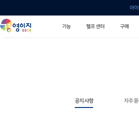
아이
헬프 센터
기능
구매
ERP 프로그램의 기본
입력만으로 자동 재고 파악
깔끔한 거래 명세서가 무제한 무료
건별, 선택, 일괄까지 다양하게
매입·매출로 복사 가능
생산 지시서 및 실제 생산 현황 확인
체계적이고 명확한 금전 흐름 관리
여러 종류의 보고서를 한눈에
이동 중에도 거래는 이루어지니까
주요 소식 및 업그레이드 안내
자주 묻는 질문
기능 개선 요청
묻고 답하기
경영이지 프로그램의 모든 것
경영이지 업그레이드 노트
경영이지 
경영이지 
공지 사항
자주 묻