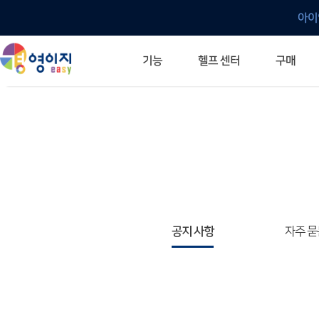
아이
헬프 센터
기능
구매
ERP 프로그램의 기본
입력만으로 자동 재고 파악
깔끔한 거래 명세서가 무제한 무료
건별, 선택, 일괄까지 다양하게
매입·매출로 복사 가능
생산 지시서 및 실제 생산 현황 확인
체계적이고 명확한 금전 흐름 관리
여러 종류의 보고서를 한눈에
이동 중에도 거래는 이루어지니까
주요 소식 및 업그레이드 안내
자주 묻는 질문
기능 개선 요청
묻고 답하기
경영이지 프로그램의 모든 것
경영이지 업그레이드 노트
경영이지 
경영이지 
공지 사항
자주 묻