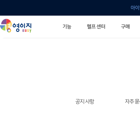
아이
헬프 센터
기능
구매
ERP 프로그램의 기본
입력만으로 자동 재고 파악
깔끔한 거래 명세서가 무제한 무료
건별, 선택, 일괄까지 다양하게
매입·매출로 복사 가능
생산 지시서 및 실제 생산 현황 확인
체계적이고 명확한 금전 흐름 관리
여러 종류의 보고서를 한눈에
이동 중에도 거래는 이루어지니까
주요 소식 및 업그레이드 안내
자주 묻는 질문
기능 개선 요청
묻고 답하기
경영이지 프로그램의 모든 것
경영이지 업그레이드 노트
경영이지 
경영이지 
공지 사항
자주 묻