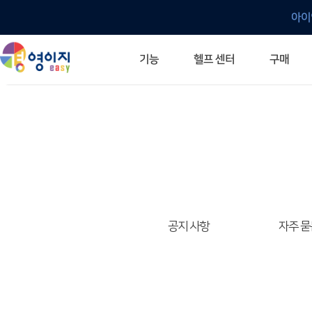
아이
헬프 센터
기능
구매
ERP 프로그램의 기본
입력만으로 자동 재고 파악
깔끔한 거래 명세서가 무제한 무료
건별, 선택, 일괄까지 다양하게
매입·매출로 복사 가능
생산 지시서 및 실제 생산 현황 확인
체계적이고 명확한 금전 흐름 관리
여러 종류의 보고서를 한눈에
이동 중에도 거래는 이루어지니까
주요 소식 및 업그레이드 안내
자주 묻는 질문
기능 개선 요청
묻고 답하기
경영이지 프로그램의 모든 것
경영이지 업그레이드 노트
경영이지 
경영이지 
공지 사항
자주 묻