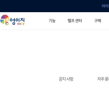
아이
헬프 센터
기능
구매
ERP 프로그램의 기본
입력만으로 자동 재고 파악
깔끔한 거래 명세서가 무제한 무료
건별, 선택, 일괄까지 다양하게
매입·매출로 복사 가능
생산 지시서 및 실제 생산 현황 확인
체계적이고 명확한 금전 흐름 관리
여러 종류의 보고서를 한눈에
이동 중에도 거래는 이루어지니까
주요 소식 및 업그레이드 안내
자주 묻는 질문
기능 개선 요청
묻고 답하기
경영이지 프로그램의 모든 것
경영이지 업그레이드 노트
경영이지 
경영이지 
공지 사항
자주 묻