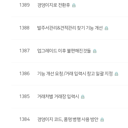
1389
경영이지로 전환후
1388
발주서관리&견적관리 찾기 기능 개선
1387
업그레이드 이후 불편해진것들
1386
기능 개선 요청 /거래 입력시 창고 일괄 지정
1385
거래처별 거래장 입력시
1384
경영이지 코드, 품명 병행 사용 방안