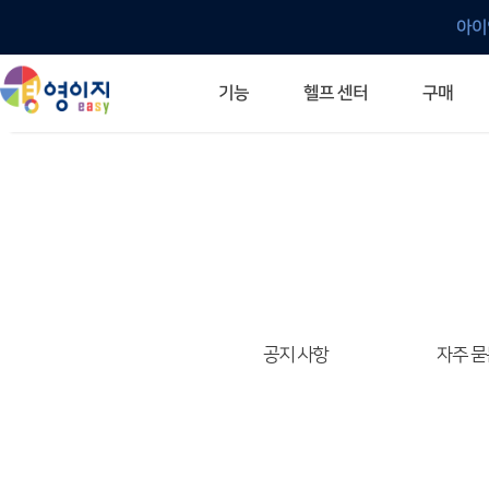
아이
헬프 센터
기능
구매
ERP 프로그램의 기본
입력만으로 자동 재고 파악
깔끔한 거래 명세서가 무제한 무료
건별, 선택, 일괄까지 다양하게
매입·매출로 복사 가능
생산 지시서 및 실제 생산 현황 확인
체계적이고 명확한 금전 흐름 관리
여러 종류의 보고서를 한눈에
이동 중에도 거래는 이루어지니까
주요 소식 및 업그레이드 안내
자주 묻는 질문
기능 개선 요청
묻고 답하기
경영이지 프로그램의 모든 것
경영이지 업그레이드 노트
경영이지 
경영이지 
공지 사항
자주 묻