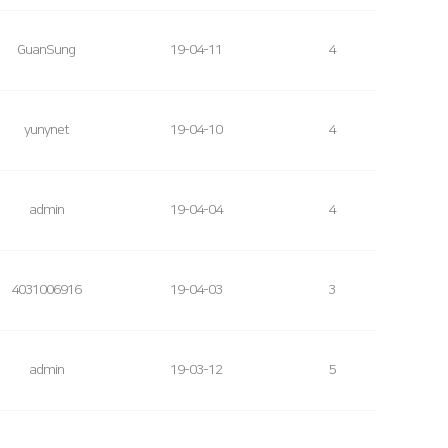
GuanSung
19-04-11
4
yunynet
19-04-10
4
admin
19-04-04
4
4031006916
19-04-03
3
admin
19-03-12
5