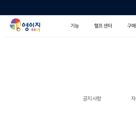
헬프 센터
기능
구매
ERP 프로그램의 기본
입력만으로 자동 재고 파악
깔끔한 거래 명세서가 무제한 무료
건별, 선택, 일괄까지 다양하게
매입·매출로 복사 가능
생산 지시서 및 실제 생산 현황 확인
체계적이고 명확한 금전 흐름 관리
여러 종류의 보고서를 한눈에
이동 중에도 거래는 이루어지니까
주요 소식 및 업그레이드 
자주 묻는 질문
기능 개선 요청
묻고 답하기
경영이지 프로그램의 모든
경영이지 업그레이드 노트
경영
경영
공지 사항
자