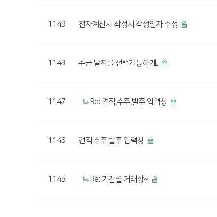
1149
전자계산서 작성시 작성일자 수정
1148
수금 날자를 선택가능하게..
1147
Re: 견적,수주,발주 입력창
1146
견적,수주,발주 입력창
1145
Re: 기간별 거래장~