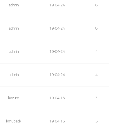
admin
19-04-24
8
admin
19-04-24
8
admin
19-04-24
4
admin
19-04-24
4
kazure
19-04-18
3
kmuback
19-04-16
5