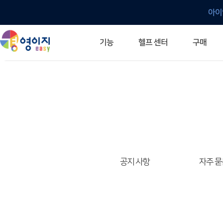
아이
헬프 센터
기능
구매
ERP 프로그램의 기본
입력만으로 자동 재고 파악
깔끔한 거래 명세서가 무제한 무료
건별, 선택, 일괄까지 다양하게
매입·매출로 복사 가능
생산 지시서 및 실제 생산 현황 확인
체계적이고 명확한 금전 흐름 관리
여러 종류의 보고서를 한눈에
이동 중에도 거래는 이루어지니까
주요 소식 및 업그레이드 안내
자주 묻는 질문
기능 개선 요청
묻고 답하기
경영이지 프로그램의 모든 것
경영이지 업그레이드 노트
경영이지 
경영이지 
공지 사항
자주 묻