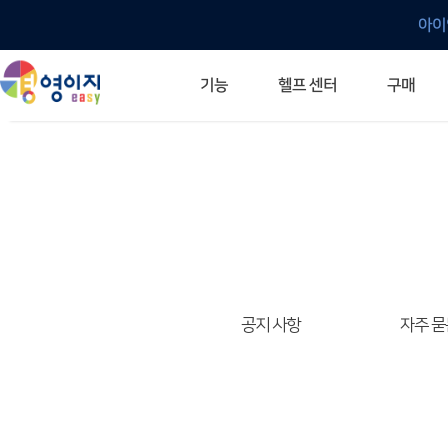
아이
헬프 센터
기능
구매
ERP 프로그램의 기본
입력만으로 자동 재고 파악
깔끔한 거래 명세서가 무제한 무료
건별, 선택, 일괄까지 다양하게
매입·매출로 복사 가능
생산 지시서 및 실제 생산 현황 확인
체계적이고 명확한 금전 흐름 관리
여러 종류의 보고서를 한눈에
이동 중에도 거래는 이루어지니까
주요 소식 및 업그레이드 안내
자주 묻는 질문
기능 개선 요청
묻고 답하기
경영이지 프로그램의 모든 것
경영이지 업그레이드 노트
경영이지 
경영이지 
공지 사항
자주 묻