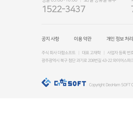
평일 09:00~18:00
토/일 공휴일 휴무
|
1522-3437
공지 사항
이용 약관
개인 정보 처리
주식 회사 더함소프트
|
대표 고재학
|
사업자 등록 번호 4
광주광역시 북구 첨단 과기로 208번길 43-22 와이어스파크
Copyright DeoHam SOFT Co.,