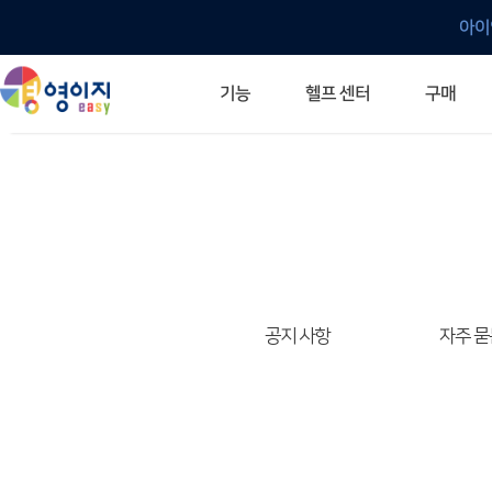
아이
헬프 센터
기능
구매
ERP 프로그램의 기본
입력만으로 자동 재고 파악
깔끔한 거래 명세서가 무제한 무료
건별, 선택, 일괄까지 다양하게
매입·매출로 복사 가능
생산 지시서 및 실제 생산 현황 확인
체계적이고 명확한 금전 흐름 관리
여러 종류의 보고서를 한눈에
이동 중에도 거래는 이루어지니까
주요 소식 및 업그레이드 안내
자주 묻는 질문
기능 개선 요청
묻고 답하기
경영이지 프로그램의 모든 것
경영이지 업그레이드 노트
경영이지 
경영이지 
공지 사항
자주 묻